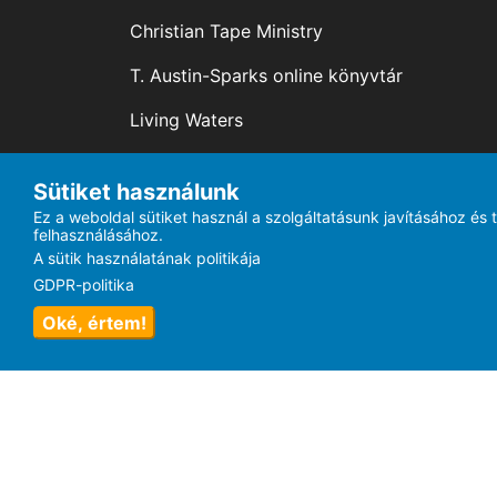
Christian Tape Ministry
T. Austin-Sparks online könyvtár
Living Waters
Mesaje creștine
Sütiket használunk
Ez a weboldal sütiket használ a szolgáltatásunk javításához és 
felhasználásához.
2026
© Mesaje Creștine
made by
Ekkode
A sütik használatának politikája
GDPR-politika
Oké, értem!