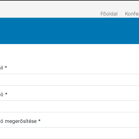
Főoldal
Konfe
il
zó
zó megerősítése