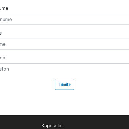
ume
e
fon
Kapcsolat