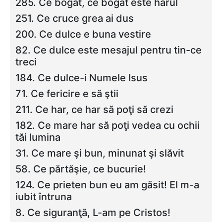
285. Ce bogat, ce bogat este harul
251. Ce cruce grea ai dus
200. Ce dulce e buna vestire
82. Ce dulce este mesajul pentru tin-ce
treci
184. Ce dulce-i Numele Isus
71. Ce fericire e să ştii
211. Ce har, ce har să poţi să crezi
182. Ce mare har să poţi vedea cu ochii
tăi lumina
31. Ce mare şi bun, minunat şi slăvit
58. Ce părtăşie, ce bucurie!
124. Ce prieten bun eu am găsit! El m-a
iubit întruna
8. Ce siguranţă, L-am pe Cristos!