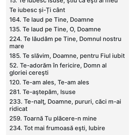
15. Te iubesc Isuse, ştiu că eşti al meu
Te iubesc și-Ți cânt
164. Te laud pe Tine, Doamne
135. Te laud pe Tine, O, Doamne
224. Te lăudăm pe Tine, Domnul nostru
mare
185. Te slăvim, Doamne, pentru Fiul iubit
52. Te-adorăm în fericire, Domn al
gloriei cereşti
120. Te-am ales, Te-am ales
281. Te-aştepăm, Isuse
233. Te-nalţ, Doamne, pururi, căci m-ai
ridicat
259. Toarnă Tu plăcere-n mine
234. Tot mai frumoasă eşti, Iubire