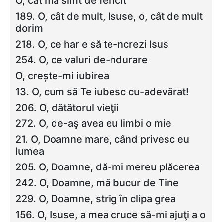
O, cat ma simt de fericit
189. O, cât de mult, Isuse, o, cât de mult
dorim
218. O, ce har e să te-ncrezi Isus
254. O, ce valuri de-ndurare
O, crește-mi iubirea
13. O, cum să Te iubesc cu-adevărat!
206. O, dătătorul vieţii
272. O, de-aş avea eu limbi o mie
21. O, Doamne mare, când privesc eu
lumea
205. O, Doamne, dă-mi mereu plăcerea
242. O, Doamne, mă bucur de Tine
229. O, Doamne, strig în clipa grea
156. O, Isuse, a mea cruce să-mi ajuţi a o