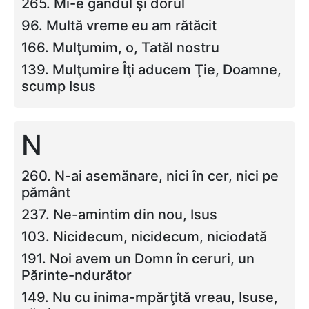
265. Mi-e gândul şi dorul
96. Multă vreme eu am rătăcit
166. Mulţumim, o, Tatăl nostru
139. Mulţumire Îţi aducem Ţie, Doamne,
scump Isus
N
260. N-ai asemănare, nici în cer, nici pe
pământ
237. Ne-amintim din nou, Isus
103. Nicidecum, nicidecum, niciodată
191. Noi avem un Domn în ceruri, un
Părinte-ndurător
149. Nu cu inima-mpărţită vreau, Isuse,