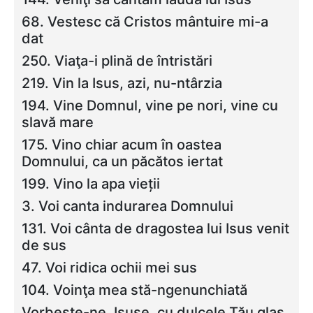
68. Vestesc că Cristos mântuire mi-a
dat
250. Viaţa-i plină de întristări
219. Vin la Isus, azi, nu-ntârzia
194. Vine Domnul, vine pe nori, vine cu
slavă mare
175. Vino chiar acum în oastea
Domnului, ca un păcătos iertat
199. Vino la apa vieții
3. Voi canta indurarea Domnului
131. Voi cânta de dragostea lui Isus venit
de sus
47. Voi ridica ochii mei sus
104. Voinţa mea stă-ngenunchiată
Vorbeşte-ne, Isuse, cu dulcele Tău glas