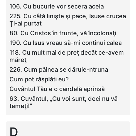
106. Cu bucurie vor secera aceia
225. Cu câtă linişte şi pace, Isuse crucea
Ţi-ai purtat
80. Cu Cristos în frunte, vă încolonaţi
190. Cu Isus vreau să-mi continui calea
118. Cu mult mai de preţ decât ce-avem
măreţ
226. Cum pâinea se dăruie-ntruna
Cum pot răsplăti eu?
Cuvântul Tău e o candelă aprinsă
63. Cuvântul, „Cu voi sunt, deci nu vă
temeţi!”
D