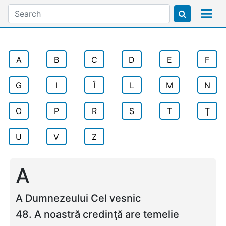
A
B
C
D
E
F
G
I
Î
L
M
N
O
P
R
S
T
Ţ
U
V
Z
A
A Dumnezeului Cel vesnic
48. A noastră credinţă are temelie