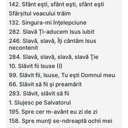
142. Sfânt eşti, sfânt eşti, sfânt eşti
Sfârșitul veacului trăim
132. Singura-mi înţelepciune
282. Slavă Ți-aducem Isus iubit
246. Slavă, slavă, Îţi cântăm Isus
necontenit
284. Slavă, slavă, slavă, slavă Ţie
10. Slăvit fii Isuse (I)
99. Slăvit fii, Isuse, Tu eşti Domnul meu
66. Slăvit să fii şi preamărit
283. Slăvit, slăvit să fii
1. Slujesc pe Salvatorul
195. Spre cer m-avânt eu zi de zi
158. Spre munţi se-ndreaptă ochii mei