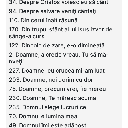
34. Despre Cristos voiesc eu să cânt
94. Despre salvare veniţi cântaţi
110. Din cerul înalt răsună
170. Din trupul sfânt al lui Isus izvor de
sânge-a curs
122. Dincolo de zare, e-o dimineaţă
2. Doamne, a crede vreau, Tu să mă-
nveţi!
227. Doamne, eu crucea mi-am luat
203. Doamne, noi dorim cu dor
75. Doamne, precum vrei, fie mereu
230. Doamne, Te măresc acuma
235. Domnul alege lucruri ce
70. Domnul e lumina mea
49. Domnul îmi este adăpost