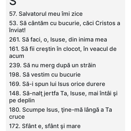
S
57. Salvatorul meu îmi zice
53. Să cântăm cu bucurie, căci Cristos a
înviat!
261. Să faci, o, Isuse, din inima mea
161. Să fii creştin în clocot, în veacul de
acum
239. Să nu merg după un străin
198. Să vestim cu bucurie
169. Să-i spun lui Isus orice durere
148. Să-nalţ jertfa Ta, Isuse, mai întâi şi
pe deplin
180. Scumpe Isus, ţine-mă lângă a Ta
cruce
172. Sfânt e, sfânt şi mare