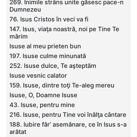
269. Inimile strâns unite găsesc pace-n
Dumnezeu
76. Isus Cristos în veci va fi
147. Isus, viaţa noastră, noi pe Tine Te
mărim
Isuse al meu prieten bun
197. Isuse culme minunată
252. Isuse dulce, Te aşteptăm
Isuse vesnic calator
159. Isuse, dintre toţi Te-aleg mereu
Isuse, O, Doamne Isuse
43. Isuse, pentru mine
216. Isuse, pentru Tine voi înălţa cântare
188. Iubire făr’ asemănare, ce în Isus s-a
arătat