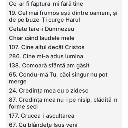
Ce-ar fi făptura-mi fără tine
19. Cel mai frumos eşti dintre oameni, şi
de pe buze-Ţi curge Harul
Cetate tare-i Dumnezeu
Chiar când laudele mele
107. Cine altul decât Cristos
286. Cine mi-a adus lumina
138. Comoară sfântă am găsit
65. Condu-mă Tu, căci singur nu pot
merge
24. Credinţa mea eu o zidesc
87. Credinţa mea nu-i pe nisip, clădită-n
forme seci
177. Crucea-i ascultarea
67. Cu blândeţe Isus veni