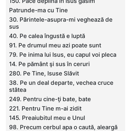
150. Pace deplină în Isus găsim
Patrunde-ma cu Tine
30. Părintele-asupra-mi veghează de
sus
40. Pe calea îngustă e luptă
91. Pe drumul meu azi poate sunt
79. Pe inima lui Isus, eu capul voi pleca
14. Pe pământ şi sus în ceruri
280. Pe Tine, Isuse Slăvit
38. Pe un deal departe, vechea cruce
stătea
249. Pentru cine-ţi bate, bate
221. Pentru Tine m-ai zidit
145. Preaiubitul meu e Unul
98. Precum cerbul apa o caută, aleargă