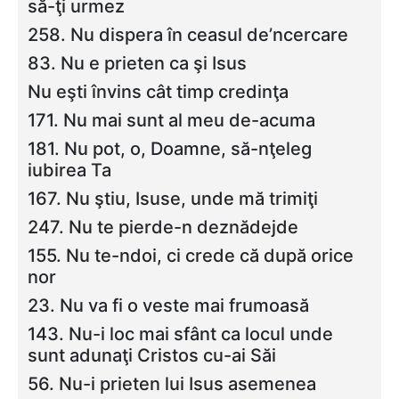
să-ţi urmez
258. Nu dispera în ceasul de’ncercare
83. Nu e prieten ca şi Isus
Nu eşti învins cât timp credinţa
171. Nu mai sunt al meu de-acuma
181. Nu pot, o, Doamne, să-nţeleg
iubirea Ta
167. Nu ştiu, Isuse, unde mă trimiţi
247. Nu te pierde-n deznădejde
155. Nu te-ndoi, ci crede că după orice
nor
23. Nu va fi o veste mai frumoasă
143. Nu-i loc mai sfânt ca locul unde
sunt adunaţi Cristos cu-ai Săi
56. Nu-i prieten lui Isus asemenea