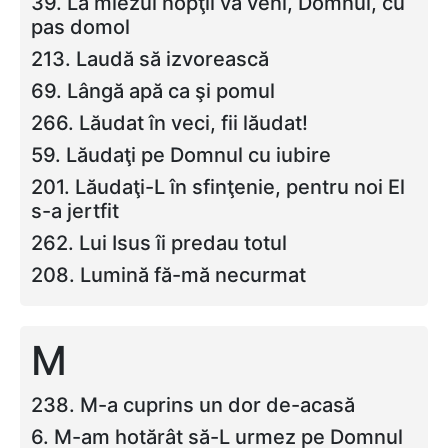
39. La miezul nopţii va veni, Domnul, cu
pas domol
213. Laudă să izvorească
69. Lângă apă ca şi pomul
266. Lăudat în veci, fii lăudat!
59. Lăudaţi pe Domnul cu iubire
201. Lăudaţi-L în sfinţenie, pentru noi El
s-a jertfit
262. Lui Isus îi predau totul
208. Lumină fă-mă necurmat
M
238. M-a cuprins un dor de-acasă
6. M-am hotărât să-L urmez pe Domnul