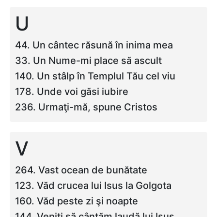
U
44. Un cântec răsună în inima mea
33. Un Nume-mi place să ascult
140. Un stâlp în Templul Tău cel viu
178. Unde voi găsi iubire
236. Urmaţi-mă, spune Cristos
V
264. Vast ocean de bunătate
123. Văd crucea lui Isus la Golgota
160. Văd peste zi şi noapte
144. Veniţi să cântăm laudă lui Isus