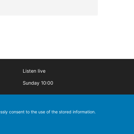
Listen live
Sunday 10:00
ssly consent to the use of the stored information.