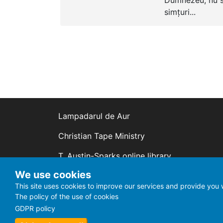
Dumnezeu, nu su
simțuri...
Lampadarul de Aur
Christian Tape Ministry
T. Austin-Sparks online library
We use cookies
Living Waters
This site uses cookies to improve our services and provide you w
Mesaje creștine
The policy of the use of cookies
GDPR policy