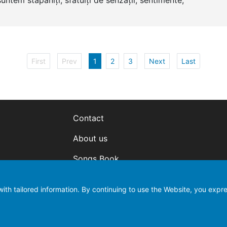
ntem stăpâniți, sfătuiți de senzații, sentimente,
First
Prev
1
2
3
Next
Last
Contact
About us
Songs Book
Download the Hymn book
ith tailored information. By continuing to use the Website, you expre