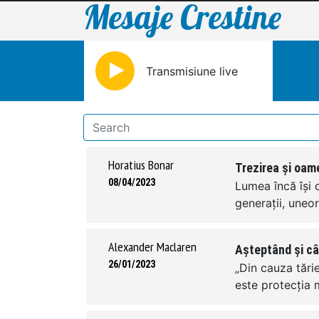
Mesaje Crestine
Transmisiune live
Horatius Bonar
Trezirea și oam
08/04/2023
Lumea încă își
generații, uneor
Alexander Maclaren
Așteptând și c
26/01/2023
„Din cauza tări
este protecția me