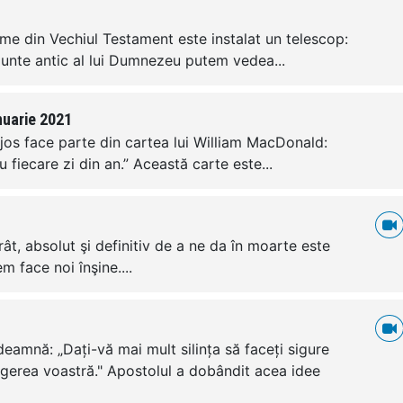
țime din Vechiul Testament este instalat un telescop:
unte antic al lui Dumnezeu putem vedea...
nuarie 2021
jos face parte din cartea lui William MacDonald:
u fiecare zi din an.” Această carte este...
ât, absolut şi definitiv de a ne da în moarte este
m face noi înşine....
deamnă: „Dați-vă mai mult silința să faceți sigure
gerea voastră." Apostolul a dobândit acea idee