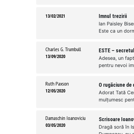
Imnul trezirii
13/02/2021
Ian Paisley Bis
Este ca un dormi
Charles G. Trumbull
ESTE – secretul
13/09/2020
Adesea, un fapt
pentru nevoi im
Ruth Paxson
O rugăciune de 
12/05/2020
Adorat Tată Cere
mulțumesc pentr
Damaschin Ioanoviciu
Scrisoare Ioano
03/05/2020
Dragă soră în Is