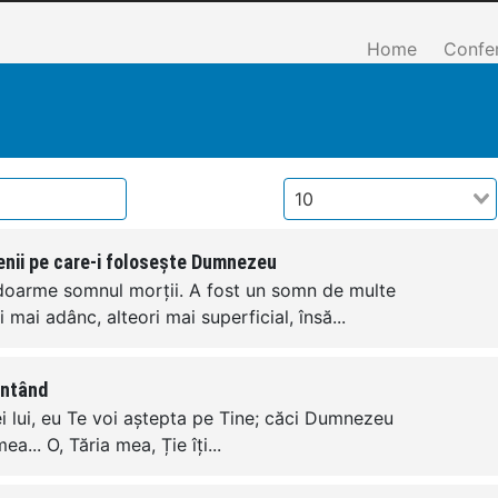
Home
Confe
10
enii pe care-i folosește Dumnezeu
 doarme somnul morții. A fost un somn de multe
i mai adânc, alteori mai superficial, însă...
ântând
ei lui, eu Te voi aștepta pe Tine; căci Dumnezeu
a... O, Tăria mea, Ție îți...