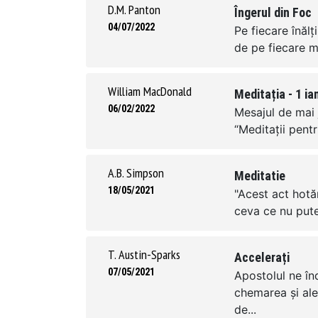
D.M. Panton
Îngerul din Foc
04/07/2022
Pe fiecare înăl
de pe fiecare m
William MacDonald
Meditația - 1 ia
06/02/2022
Mesajul de mai 
“Meditații pentr
A.B. Simpson
Meditatie
18/05/2021
"Acest act hotăr
ceva ce nu pute
T. Austin-Sparks
Accelerați
07/05/2021
Apostolul ne în
chemarea și ale
de...